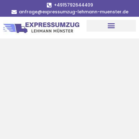
+4915792644409
anfrage@expressumzug-lehmann-muenster.de
Umzugsunternehmen Münster
Umzugsservice Münster