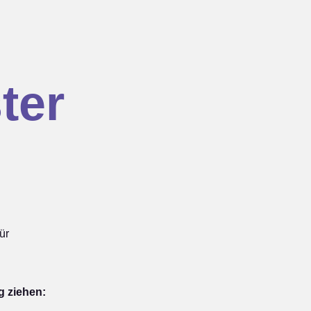
ter
ür
g ziehen: