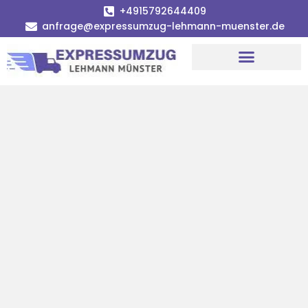
+4915792644409
anfrage@expressumzug-lehmann-muenster.de
Umzugsunternehmen Münster
Umzugsservice Münster