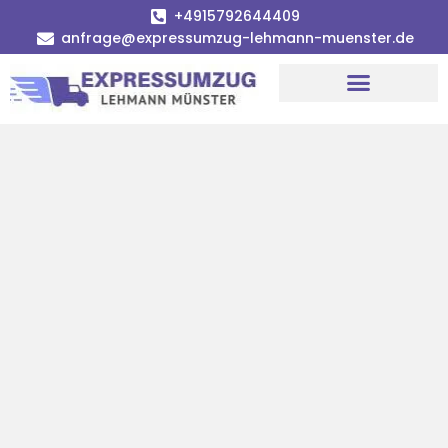
+4915792644409
anfrage@expressumzug-lehmann-muenster.de
Umzugsunternehmen Münster
Umzugsservice Münster