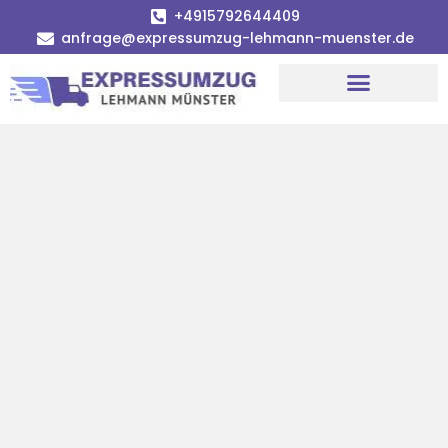
+4915792644409
anfrage@expressumzug-lehmann-muenster.de
Umzugsunternehmen Münster
Umzugsservice Münster