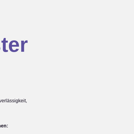
ter
rlässigkeit,
hen: