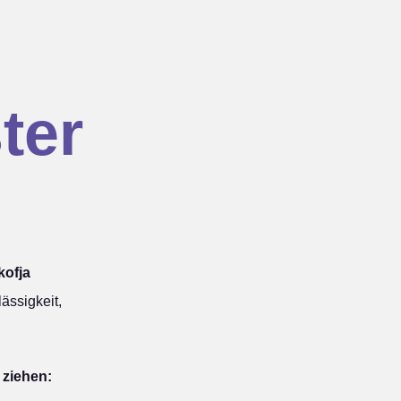
ter
kofja
ässigkeit,
 ziehen: