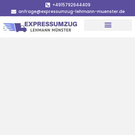
+4915792644409
anfrage@expressumzug-lehmann-muenster.de
Umzugsunternehmen Münster
Umzugsservice Münster