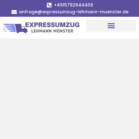
+4915792644409
anfrage@expressumzug-lehmann-muenster.de
Umzugsunternehmen Münster
Umzugsservice Münster