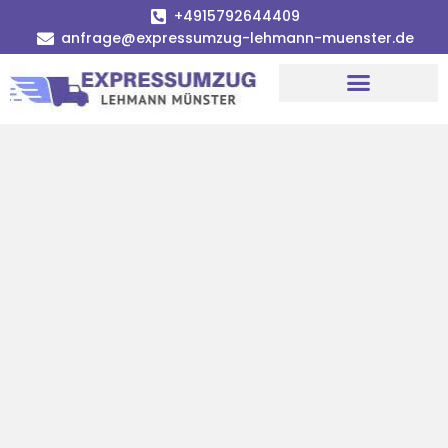
+4915792644409
anfrage@expressumzug-lehmann-muenster.de
Umzugsunternehmen Münster
Umzugsservice Münster