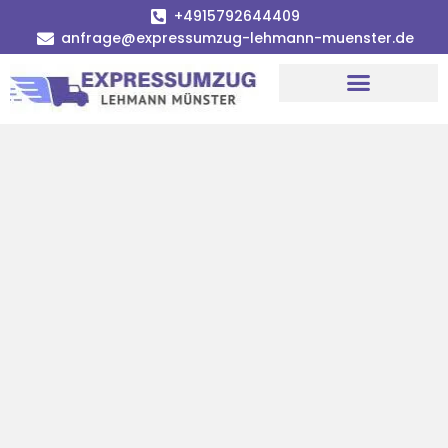
+4915792644409
anfrage@expressumzug-lehmann-muenster.de
Umzugsunternehmen Münster
Umzugsservice Münster