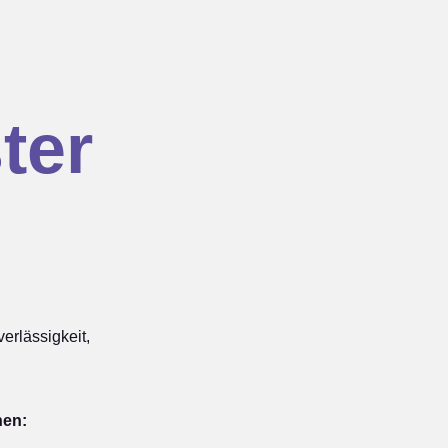
ter
rlässigkeit,
hen: