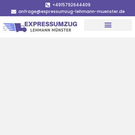
+4915792644409
anfrage@expressumzug-lehmann-muenster.de
Umzugsunternehmen Münster
Umzugsservice Münster