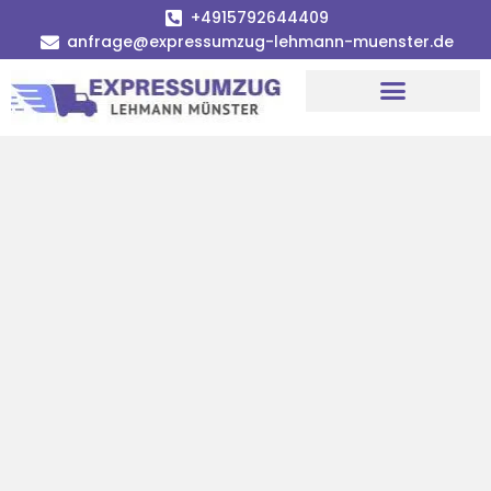
+4915792644409
anfrage@expressumzug-lehmann-muenster.de
Umzugsunternehmen Münster
Umzugsservice Münster