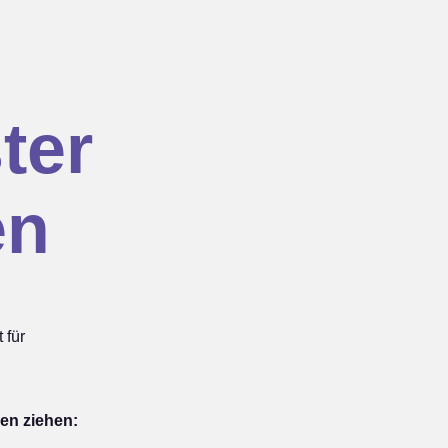
ter
en
 für
en ziehen: