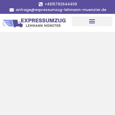
+4915792644409
anfrage@expressumzug-lehmann-muenster.de
Umzugsunternehmen Münster
Umzugsservice Münster