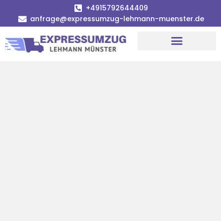
+4915792644409
anfrage@expressumzug-lehmann-muenster.de
Umzugsunternehmen Münster
Umzugsservice Münster