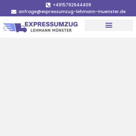
+4915792644409
anfrage@expressumzug-lehmann-muenster.de
Umzugsunternehmen Münster
Umzugsservice Münster