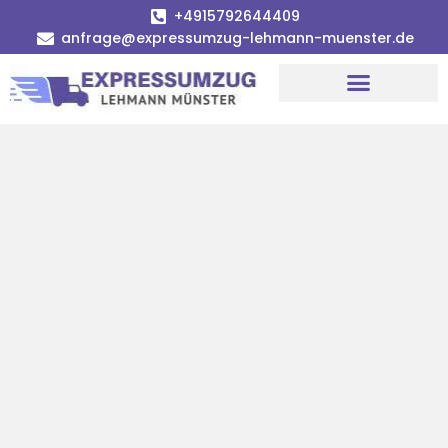
+4915792644409
anfrage@expressumzug-lehmann-muenster.de
Umzugsunternehmen Münster
Umzugsservice Münster