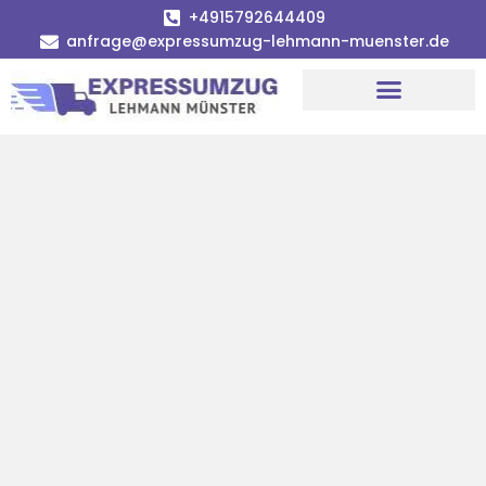
+4915792644409
anfrage@expressumzug-lehmann-muenster.de
Umzugsunternehmen Münster
Umzugsservice Münster