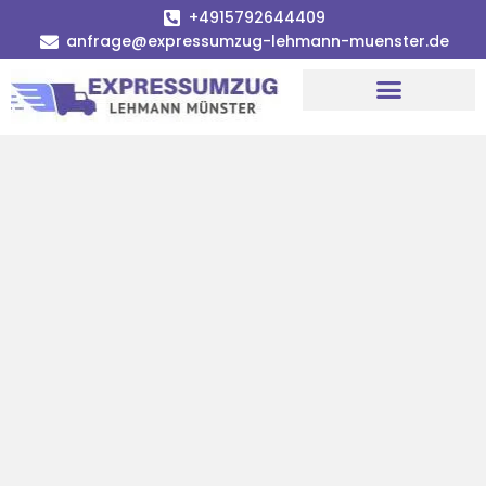
+4915792644409
anfrage@expressumzug-lehmann-muenster.de
Umzugsunternehmen Münster
Umzugsservice Münster