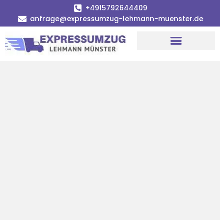
+4915792644409
anfrage@expressumzug-lehmann-muenster.de
Umzugsunternehmen Münster
Umzugsservice Münster