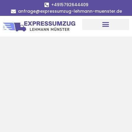
+4915792644409
anfrage@expressumzug-lehmann-muenster.de
Umzugsunternehmen Münster
Umzugsservice Münster