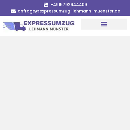
+4915792644409
anfrage@expressumzug-lehmann-muenster.de
Umzugsunternehmen Münster
Umzugsservice Münster