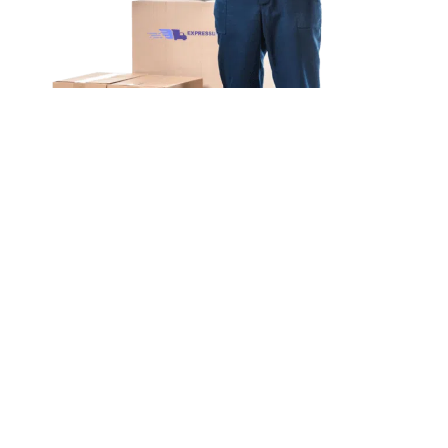
Unsere Mission
Ihr Umzug von Münster
nach Kirikkale
Unsere Mission bei Expressumzug Lehmann ist
einfach: Wir wollen, dass
Ihr Umzug von Münster