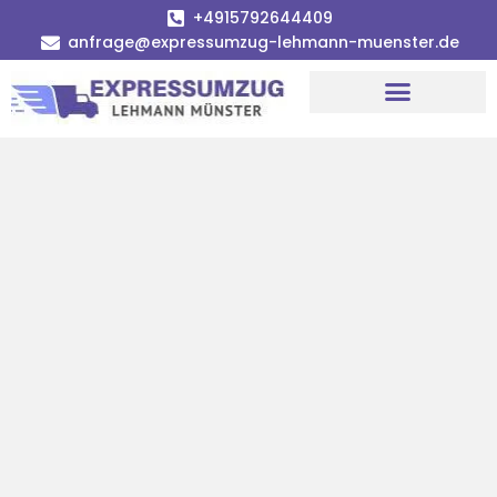
+4915792644409
anfrage@expressumzug-lehmann-muenster.de
Umzugsunternehmen Münster
Umzugsservice Münster