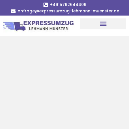
+4915792644409
anfrage@expressumzug-lehmann-muenster.de
Umzugsunternehmen Münster
Umzugsservice Münster