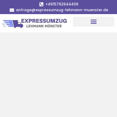
+4915792644409
anfrage@expressumzug-lehmann-muenster.de
Umzugsunternehmen Münster
Umzugsservice Münster