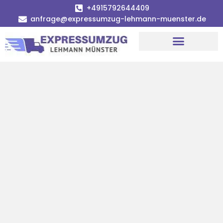
+4915792644409
anfrage@expressumzug-lehmann-muenster.de
Umzugsunternehmen Münster
Umzugsservice Münster