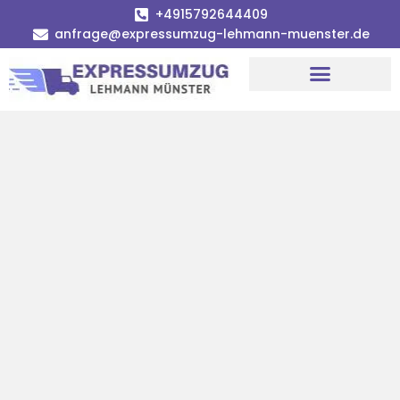
+4915792644409
anfrage@expressumzug-lehmann-muenster.de
Umzugsunternehmen Münster
Umzugsservice Münster