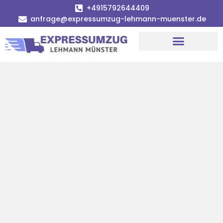
+4915792644409
anfrage@expressumzug-lehmann-muenster.de
Umzugsunternehmen Münster
Umzugsservice Münster