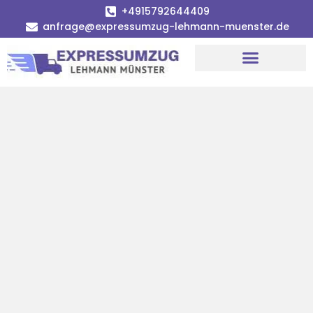
+4915792644409
anfrage@expressumzug-lehmann-muenster.de
Umzugsunternehmen Münster
Umzugsservice Münster