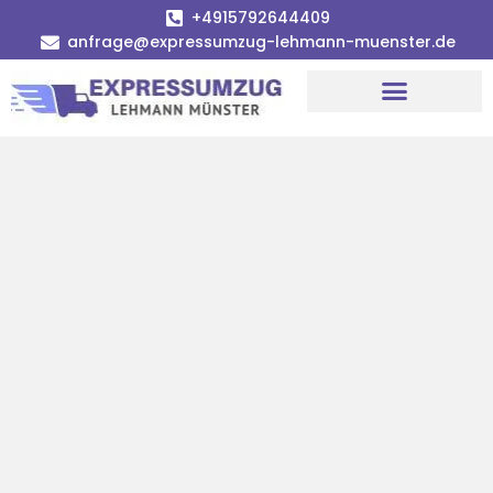
+4915792644409
anfrage@expressumzug-lehmann-muenster.de
Umzugsunternehmen Münster
Umzugsservice Münster