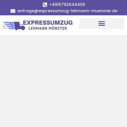
+4915792644409
anfrage@expressumzug-lehmann-muenster.de
Umzugsunternehmen Münster
Umzugsservice Münster