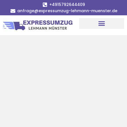
+4915792644409
anfrage@expressumzug-lehmann-muenster.de
Umzugsunternehmen Münster
Umzugsservice Münster